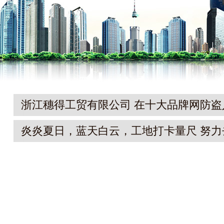
浙江穗得工贸有限公司 在十大品牌网防盗
户门十大品牌网络票选活动中,荣获“202
炎炎夏日，蓝天白云，工地打卡量尺 努力
大品牌”
迎接好运