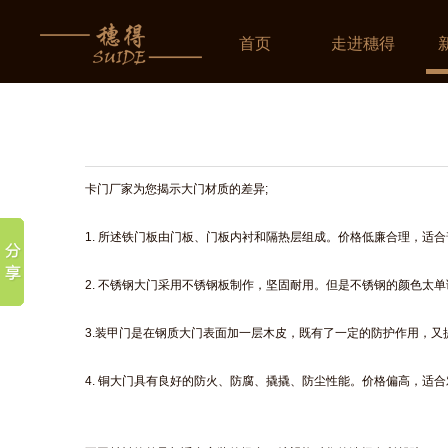
首页
走进穗得
卡门厂家为您揭示大门材质的差异;
1. 所述铁门板由门板、门板内衬和隔热层组成。价格低廉合理，适
2. 不锈钢大门采用不锈钢板制作，坚固耐用。但是不锈钢的颜色太
3.装甲门是在钢质大门表面加一层木皮，既有了一定的防护作用，
4. 铜大门具有良好的防火、防腐、撬撬、防尘性能。价格偏高，适