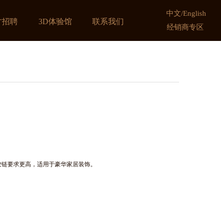
中文
/
English
才招聘
3D体验馆
联系我们
经销商专区
铰链要求更高，适用于豪华家居装饰。