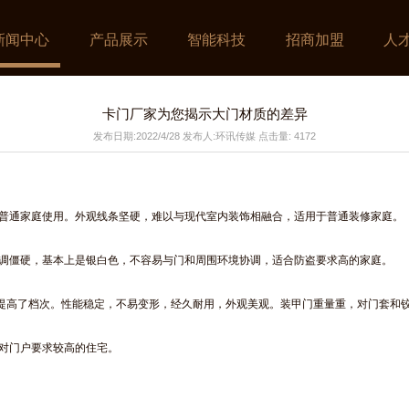
新闻中心
产品展示
智能科技
招商加盟
人
卡门厂家为您揭示大门材质的差异
发布日期:2022/4/28 发布人:环讯传媒 点击量: 4172
合普通家庭使用。外观线条坚硬，难以与现代室内装饰相融合，适用于普通装修家庭。
单调僵硬，基本上是银白色，不容易与门和周围环境协调，适合防盗要求高的家庭。
又提高了档次。性能稳定，不易变形，经久耐用，外观美观。装甲门重量重，对门套和
合对门户要求较高的住宅。